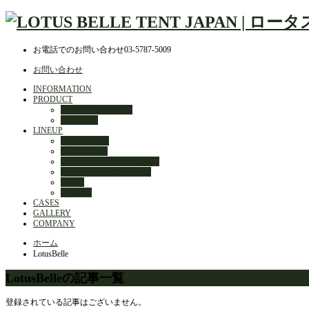
お電話でのお問い合わせ
03-5787-5009
お問い合わせ
INFORMATION
PRODUCT
DESIGN JOURNEY
QUALITY
LINEUP
STARGAZER
AIR BUD 3m
OUTBACK DELUXE TENT
HYBRID DELUXE TENT
MELA
OPTION
CASES
GALLERY
COMPANY
ホーム
LotusBelle
LotusBelleの記事一覧
登録されている記事はございません。