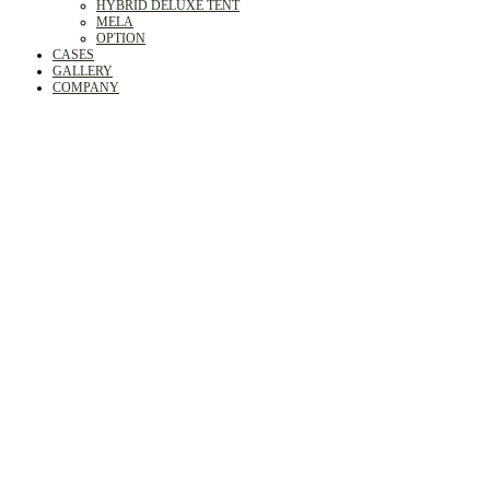
HYBRID DELUXE TENT
MELA
OPTION
CASES
GALLERY
COMPANY