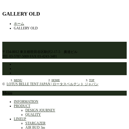
GALLERY OLD
ホーム
GALLERY OLD
〒154-0012 東京都世田谷区駒沢2-17-5 廣達ビル
TEL 03-5787-5009 FAX 03-4243-3481
Facebook
Instagram
RSS
MENU
HOME
TOP
©
LOTUS BELLE TENT JAPAN | ロータスベルテント ジャパン
Menu
INFORMATION
PRODUCT
DESIGN JOURNEY
QUALITY
LINEUP
STARGAZER
AIR BUD 3m