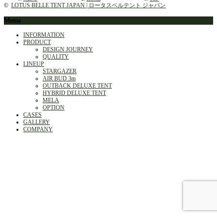
©
LOTUS BELLE TENT JAPAN | ロータスベルテント ジャパン
Menu
INFORMATION
PRODUCT
DESIGN JOURNEY
QUALITY
LINEUP
STARGAZER
AIR BUD 3m
OUTBACK DELUXE TENT
HYBRID DELUXE TENT
MELA
OPTION
CASES
GALLERY
COMPANY