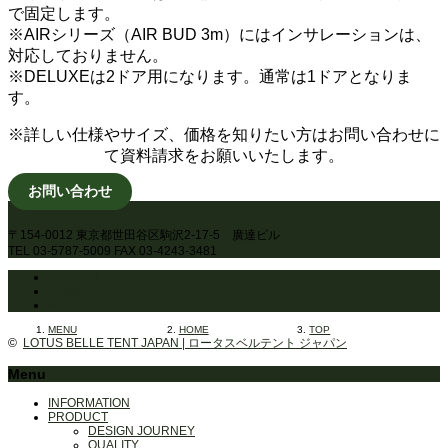
で固定します。
※AIRシリーズ（AIR BUD 3m）にはインサレーションは、
対応しておりません。
※DELUXEは2ドア用になります。通常は1ドアとなりま
す。
※詳しい仕様やサイズ、価格を知りたい方はお問い合わせに
て資料請求をお願いいたします。
お問い合わせ
〒154-0012 東京都世田谷区駒沢2-17-5 廣達ビル
TEL 03-5787-5009 FAX 03-4243-3481
Facebook
Instagram
RSS
MENU
HOME
TOP
©
LOTUS BELLE TENT JAPAN | ロータスベルテント ジャパン
Menu
INFORMATION
PRODUCT
DESIGN JOURNEY
QUALITY