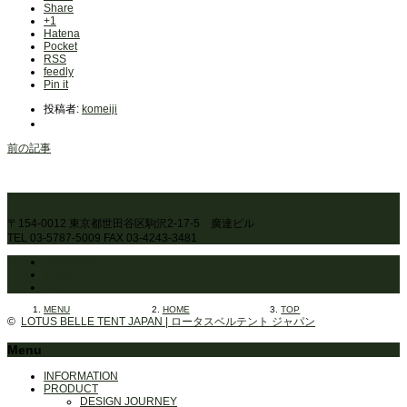
Share
+1
Hatena
Pocket
RSS
feedly
Pin it
投稿者:
komeiji
前の記事
〒154-0012 東京都世田谷区駒沢2-17-5 廣達ビル
TEL 03-5787-5009 FAX 03-4243-3481
Facebook
Instagram
RSS
MENU
HOME
TOP
©
LOTUS BELLE TENT JAPAN | ロータスベルテント ジャパン
Menu
INFORMATION
PRODUCT
DESIGN JOURNEY