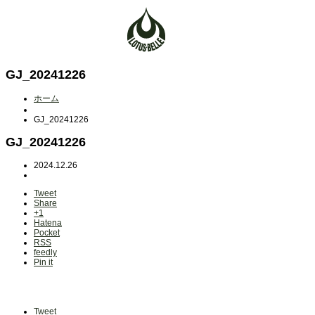
GJ_20241226
ホーム
GJ_20241226
GJ_20241226
2024.12.26
Tweet
Share
+1
Hatena
Pocket
RSS
feedly
Pin it
Tweet