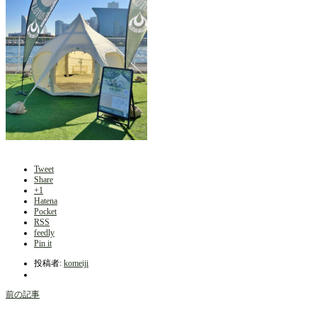
Tweet
Share
+1
Hatena
Pocket
RSS
feedly
Pin it
投稿者:
komeiji
前の記事