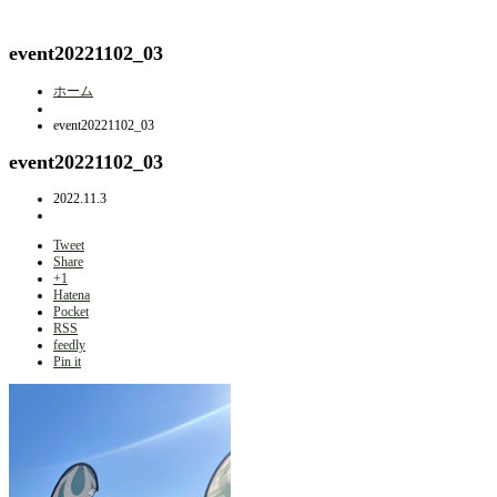
event20221102_03
ホーム
event20221102_03
event20221102_03
2022.11.3
Tweet
Share
+1
Hatena
Pocket
RSS
feedly
Pin it