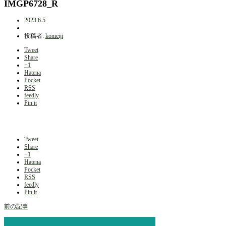
IMGP6728_R
2023.6.5
投稿者:
komeiji
Tweet
Share
+1
Hatena
Pocket
RSS
feedly
Pin it
Tweet
Share
+1
Hatena
Pocket
RSS
feedly
Pin it
前の記事