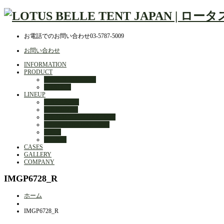
お電話でのお問い合わせ
03-5787-5009
お問い合わせ
INFORMATION
PRODUCT
DESIGN JOURNEY
QUALITY
LINEUP
STARGAZER
AIR BUD 3m
OUTBACK DELUXE TENT
HYBRID DELUXE TENT
MELA
OPTION
CASES
GALLERY
COMPANY
IMGP6728_R
ホーム
IMGP6728_R