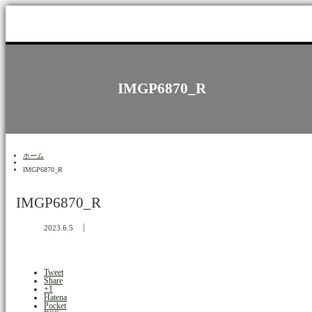
IMGP6870_R
ホーム
IMGP6870_R
IMGP6870_R
2023.6.5
Tweet
Share
+1
Hatena
Pocket