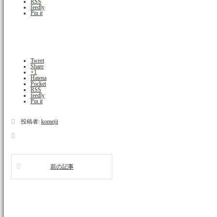
RSS
feedly
Pin it
Tweet
Share
+1
Hatena
Pocket
RSS
feedly
Pin it
投稿者:
komeiji
前の記事