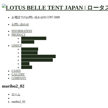
お電話でのお問い合わせ
03-5787-5009
お問い合わせ
INFORMATION
PRODUCT
DESIGN JOURNEY
QUALITY
LINEUP
STARGAZER
AIR BUD 3m
OUTBACK DELUXE TENT
HYBRID DELUXE TENT
MELA
OPTION
CASES
GALLERY
COMPANY
maribu2_02
ホーム
maribu2_02