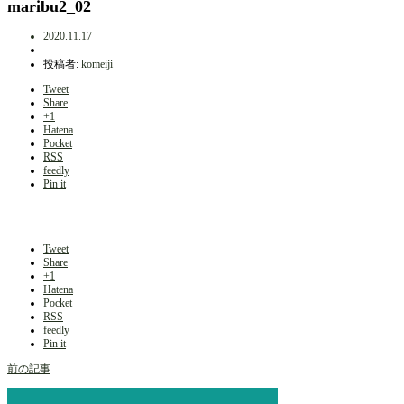
maribu2_02
2020.11.17
投稿者:
komeiji
Tweet
Share
+1
Hatena
Pocket
RSS
feedly
Pin it
Tweet
Share
+1
Hatena
Pocket
RSS
feedly
Pin it
前の記事