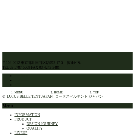
〒154-0012 東京都世田谷区駒沢2-17-5 廣達ビル
TEL 03-5787-5009 FAX 03-4243-3481
Facebook
Instagram
RSS
MENU
HOME
TOP
©
LOTUS BELLE TENT JAPAN | ロータスベルテント ジャパン
Menu
INFORMATION
PRODUCT
DESIGN JOURNEY
QUALITY
LINEUP