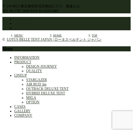
〒154-0012 東京都世田谷区駒沢2-17-5 廣達ビル
TEL 03-5787-5009 FAX 03-4243-3481
Facebook
Instagram
RSS
MENU
HOME
TOP
©
LOTUS BELLE TENT JAPAN | ロータスベルテント ジャパン
Menu
INFORMATION
PRODUCT
DESIGN JOURNEY
QUALITY
LINEUP
STARGAZER
AIR BUD 3m
OUTBACK DELUXE TENT
HYBRID DELUXE TENT
MELA
OPTION
CASES
GALLERY
COMPANY