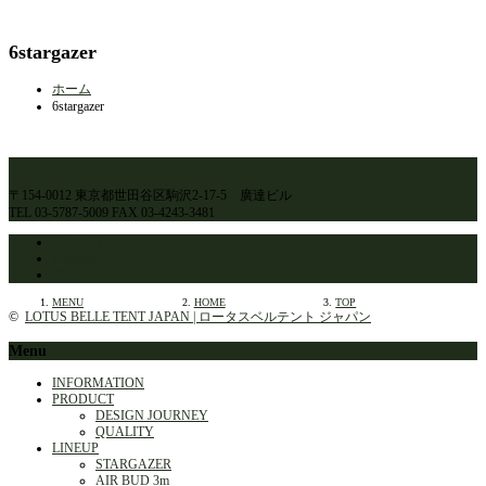
6stargazer
ホーム
6stargazer
〒154-0012 東京都世田谷区駒沢2-17-5 廣達ビル
TEL 03-5787-5009 FAX 03-4243-3481
Facebook
Instagram
RSS
MENU
HOME
TOP
©
LOTUS BELLE TENT JAPAN | ロータスベルテント ジャパン
Menu
INFORMATION
PRODUCT
DESIGN JOURNEY
QUALITY
LINEUP
STARGAZER
AIR BUD 3m