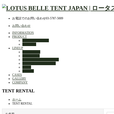
お電話でのお問い合わせ
03-5787-5009
お問い合わせ
INFORMATION
PRODUCT
DESIGN JOURNEY
QUALITY
LINEUP
STARGAZER
AIR BUD 3m
OUTBACK DELUXE TENT
HYBRID DELUXE TENT
MELA
OPTION
CASES
GALLERY
COMPANY
TENT RENTAL
ホーム
TENT RENTAL