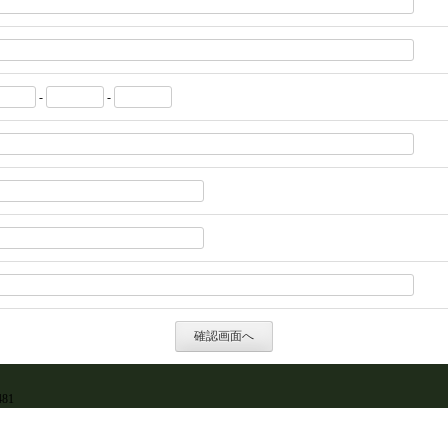
-
-
81