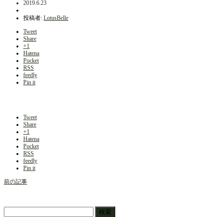
2019.6.23
投稿者:
LotusBelle
Tweet
Share
+1
Hatena
Pocket
RSS
feedly
Pin it
Tweet
Share
+1
Hatena
Pocket
RSS
feedly
Pin it
前の記事
検