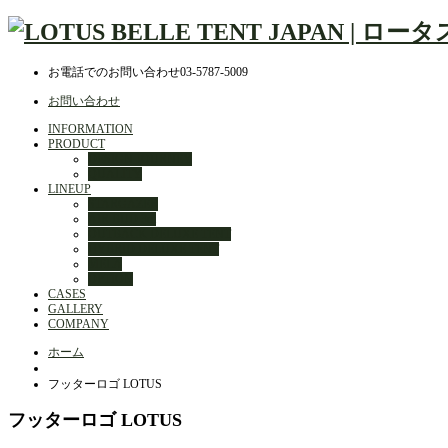
お電話でのお問い合わせ
03-5787-5009
お問い合わせ
INFORMATION
PRODUCT
DESIGN JOURNEY
QUALITY
LINEUP
STARGAZER
AIR BUD 3m
OUTBACK DELUXE TENT
HYBRID DELUXE TENT
MELA
OPTION
CASES
GALLERY
COMPANY
ホーム
フッターロゴ LOTUS
フッターロゴ LOTUS