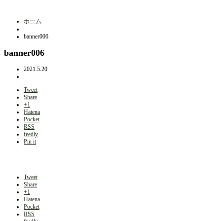
ホーム
banner006
banner006
2021.5.20
Tweet
Share
+1
Hatena
Pocket
RSS
feedly
Pin it
Tweet
Share
+1
Hatena
Pocket
RSS