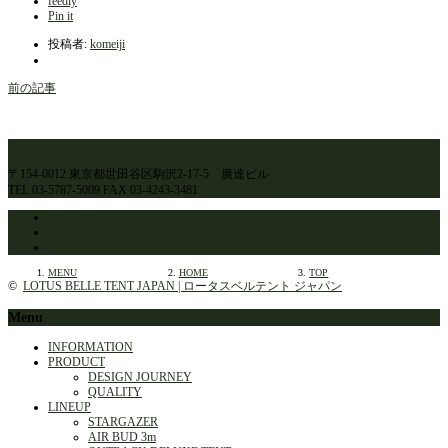
feedly
Pin it
投稿者:
komeiji
前の記事
〒154-0012 東京都世田谷区駒沢2-17-5 廣達ビル
TEL 03-5787-5009 FAX 03-4243-3481
Facebook
Instagram
RSS
MENU
HOME
TOP
©
LOTUS BELLE TENT JAPAN | ロータスベルテント ジャパン
Menu
INFORMATION
PRODUCT
DESIGN JOURNEY
QUALITY
LINEUP
STARGAZER
AIR BUD 3m