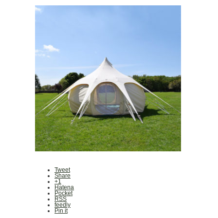
Tweet
Share
+1
Hatena
Pocket
RSS
feedly
Pin it