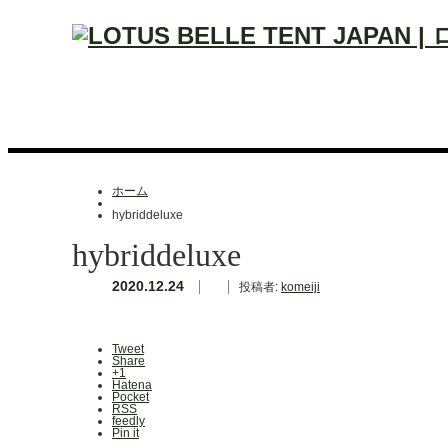
ホーム
hybriddeluxe
hybriddeluxe
2020.12.24
投稿者:
komeiji
Tweet
Share
+1
Hatena
Pocket
RSS
feedly
Pin it