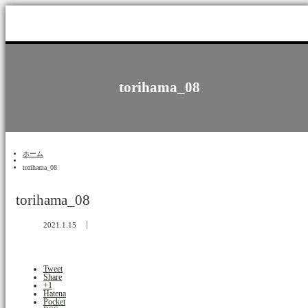
torihama_08
ホーム
torihama_08
torihama_08
2021.1.15
Tweet
Share
+1
Hatena
Pocket