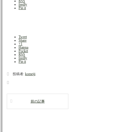
RSS
feedly
Pin it
Tweet
Share
+1
Hatena
Pocket
RSS
feedly
Pin it
投稿者:
komeiji
前の記事