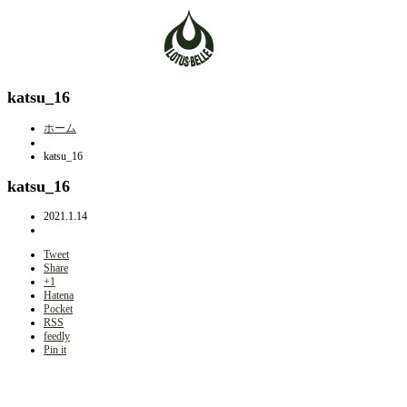
katsu_16
ホーム
katsu_16
katsu_16
2021.1.14
Tweet
Share
+1
Hatena
Pocket
RSS
feedly
Pin it