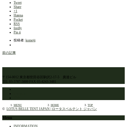
Tweet
Share
+1
Hatena
Pocket
RSS
feedly
Pin it
投稿者:
komeiji
前の記事
〒154-0012 東京都世田谷区駒沢2-17-5 廣達ビル
TEL 03-5787-5009 FAX 03-4243-3481
Facebook
Instagram
RSS
MENU
HOME
TOP
©
LOTUS BELLE TENT JAPAN | ロータスベルテント ジャパン
Menu
INFORMATION