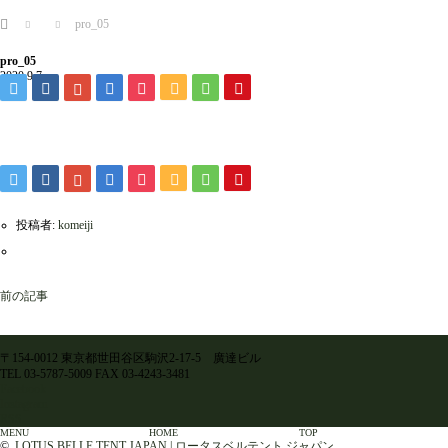
ホーム
pro_05
pro_05
2020.9.7
投稿者:
komeiji
前の記事
〒154-0012 東京都世田谷区駒沢2-17-5 廣達ビル
TEL 03-5787-5009 FAX 03-4243-3481
Facebook
Instagram
RSS
MENU
HOME
TOP
©
LOTUS BELLE TENT JAPAN | ロータスベルテント ジャパン