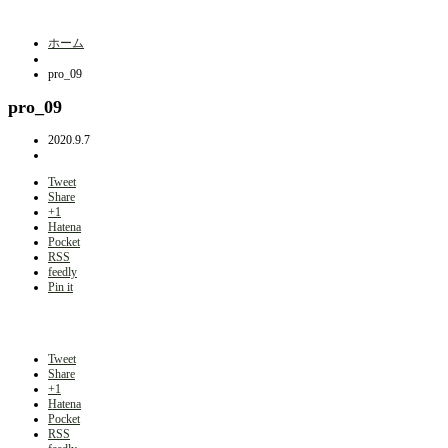
ホーム
pro_09
pro_09
2020.9.7
Tweet
Share
+1
Hatena
Pocket
RSS
feedly
Pin it
Tweet
Share
+1
Hatena
Pocket
RSS