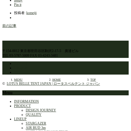
feedly
Pin it
投稿者:
komeiji
前の記事
〒154-0012 東京都世田谷区駒沢2-17-5 廣達ビル
TEL 03-5787-5009 FAX 03-4243-3481
Facebook
Instagram
RSS
MENU
HOME
TOP
©
LOTUS BELLE TENT JAPAN | ロータスベルテント ジャパン
Menu
INFORMATION
PRODUCT
DESIGN JOURNEY
QUALITY
LINEUP
STARGAZER
AIR BUD 3m