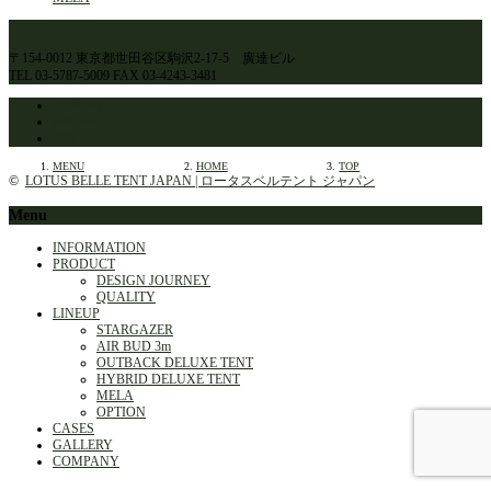
〒154-0012 東京都世田谷区駒沢2-17-5 廣達ビル
TEL 03-5787-5009 FAX 03-4243-3481
Facebook
Instagram
RSS
MENU
HOME
TOP
©
LOTUS BELLE TENT JAPAN | ロータスベルテント ジャパン
Menu
INFORMATION
PRODUCT
DESIGN JOURNEY
QUALITY
LINEUP
STARGAZER
AIR BUD 3m
OUTBACK DELUXE TENT
HYBRID DELUXE TENT
MELA
OPTION
CASES
GALLERY
COMPANY