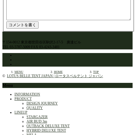
〒154-0012 東京都世田谷区駒沢2-17-5 廣達ビル
TEL 03-5787-5009 FAX 03-4243-3481
Facebook
Instagram
RSS
MENU
HOME
TOP
©
LOTUS BELLE TENT JAPAN | ロータスベルテント ジャパン
Menu
INFORMATION
PRODUCT
DESIGN JOURNEY
QUALITY
LINEUP
STARGAZER
AIR BUD 3m
OUTBACK DELUXE TENT
HYBRID DELUXE TENT
MELA