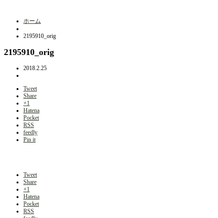
ホーム
2195910_orig
2195910_orig
2018.2.25
Tweet
Share
+1
Hatena
Pocket
RSS
feedly
Pin it
Tweet
Share
+1
Hatena
Pocket
RSS