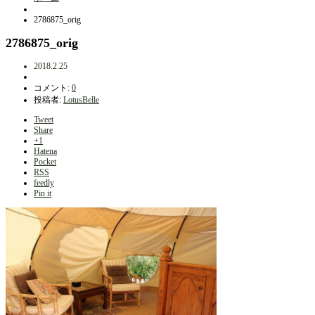
2786875_orig
2786875_orig
2018.2.25
コメント:
0
投稿者:
LotusBelle
Tweet
Share
+1
Hatena
Pocket
RSS
feedly
Pin it