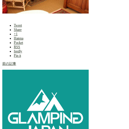
Tweet
Share
+1
Hatena
Pocket
RSS
feedly
Pin it
前の記事