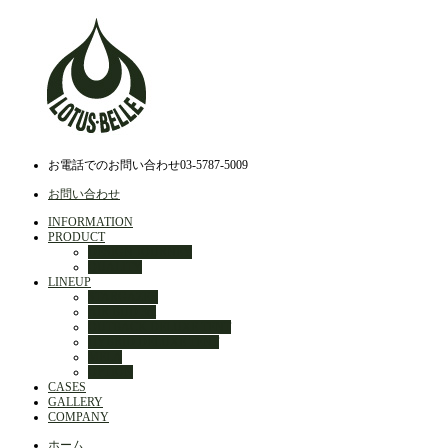
お電話でのお問い合わせ
03-5787-5009
お問い合わせ
INFORMATION
PRODUCT
DESIGN JOURNEY
QUALITY
LINEUP
STARGAZER
AIR BUD 3m
OUTBACK DELUXE TENT
HYBRID DELUXE TENT
MELA
OPTION
CASES
GALLERY
COMPANY
ホーム