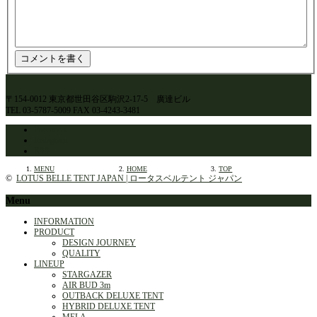
〒154-0012 東京都世田谷区駒沢2-17-5 廣達ビル
TEL 03-5787-5009 FAX 03-4243-3481
Facebook
Instagram
RSS
MENU
HOME
TOP
©
LOTUS BELLE TENT JAPAN | ロータスベルテント ジャパン
Menu
INFORMATION
PRODUCT
DESIGN JOURNEY
QUALITY
LINEUP
STARGAZER
AIR BUD 3m
OUTBACK DELUXE TENT
HYBRID DELUXE TENT
MELA