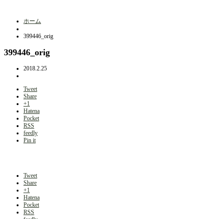
ホーム
399446_orig
399446_orig
2018.2.25
Tweet
Share
+1
Hatena
Pocket
RSS
feedly
Pin it
Tweet
Share
+1
Hatena
Pocket
RSS