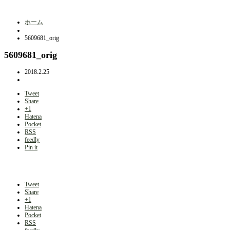
ホーム
5609681_orig
5609681_orig
2018.2.25
Tweet
Share
+1
Hatena
Pocket
RSS
feedly
Pin it
Tweet
Share
+1
Hatena
Pocket
RSS