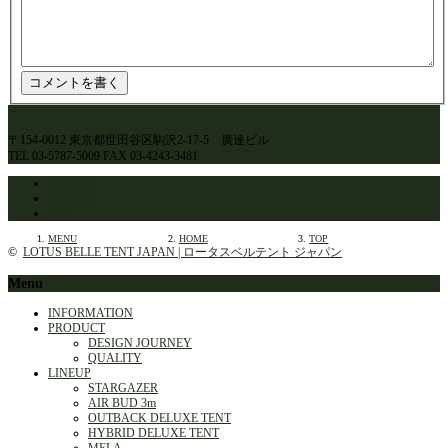
〒154-0012 東京都世田谷区駒沢2-17-5 廣達ビル
TEL 03-5787-5009 FAX 03-4243-3481
Facebook
Instagram
RSS
MENU
HOME
TOP
©
LOTUS BELLE TENT JAPAN | ロータスベルテント ジャパン
Menu
INFORMATION
PRODUCT
DESIGN JOURNEY
QUALITY
LINEUP
STARGAZER
AIR BUD 3m
OUTBACK DELUXE TENT
HYBRID DELUXE TENT
MELA