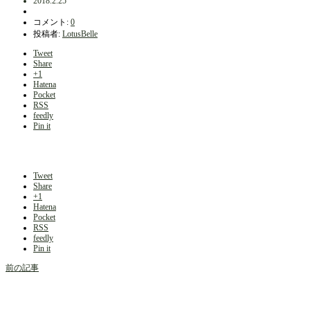
2018.2.25
コメント:
0
投稿者:
LotusBelle
Tweet
Share
+1
Hatena
Pocket
RSS
feedly
Pin it
Tweet
Share
+1
Hatena
Pocket
RSS
feedly
Pin it
前の記事