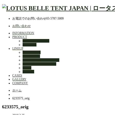
お電話でのお問い合わせ
03-5787-5009
お問い合わせ
INFORMATION
PRODUCT
DESIGN JOURNEY
QUALITY
LINEUP
STARGAZER
AIR BUD 3m
OUTBACK DELUXE TENT
HYBRID DELUXE TENT
MELA
OPTION
CASES
GALLERY
COMPANY
ホーム
6233575_orig
6233575_orig