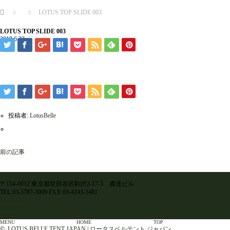
ホーム
LOTUS TOP SLIDE 003
LOTUS TOP SLIDE 003
2019.6.23
投稿者:
LotusBelle
前の記事
〒154-0012 東京都世田谷区駒沢2-17-5 廣達ビル
TEL 03-5787-5009 FAX 03-4243-3481
Facebook
Instagram
RSS
MENU
HOME
TOP
©
LOTUS BELLE TENT JAPAN | ロータスベルテント ジャパン