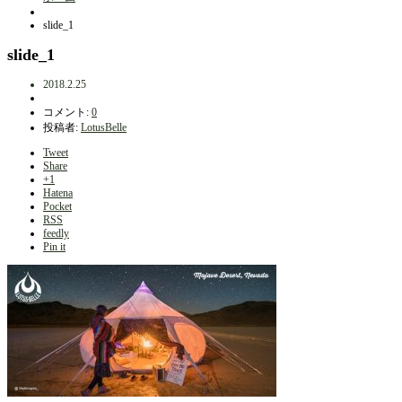
slide_1
slide_1
2018.2.25
コメント:
0
投稿者:
LotusBelle
Tweet
Share
+1
Hatena
Pocket
RSS
feedly
Pin it