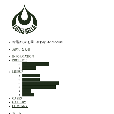
お電話でのお問い合わせ
03-5787-5009
お問い合わせ
INFORMATION
PRODUCT
DESIGN JOURNEY
QUALITY
LINEUP
STARGAZER
AIR BUD 3m
OUTBACK DELUXE TENT
HYBRID DELUXE TENT
MELA
OPTION
CASES
GALLERY
COMPANY
ホーム