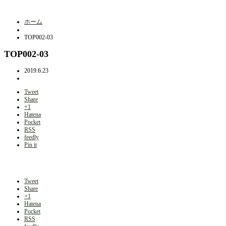
ホーム
TOP002-03
TOP002-03
2019.6.23
Tweet
Share
+1
Hatena
Pocket
RSS
feedly
Pin it
Tweet
Share
+1
Hatena
Pocket
RSS