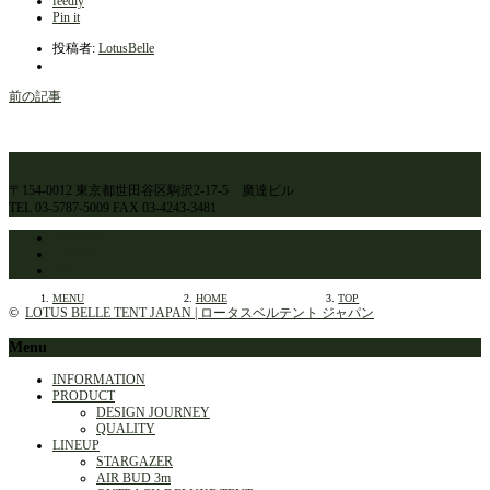
feedly
Pin it
投稿者:
LotusBelle
前の記事
〒154-0012 東京都世田谷区駒沢2-17-5 廣達ビル
TEL 03-5787-5009 FAX 03-4243-3481
Facebook
Instagram
RSS
MENU
HOME
TOP
©
LOTUS BELLE TENT JAPAN | ロータスベルテント ジャパン
Menu
INFORMATION
PRODUCT
DESIGN JOURNEY
QUALITY
LINEUP
STARGAZER
AIR BUD 3m